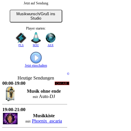
Jetzt auf Sendung
Musikwunsch/Gruß ins
Studio
Player starten:
PLS
M3U
ASX
Jetzt einschalten
©
Heutige Sendungen
00:00-19:00
Musik ohne ende
Auto-DJ
mit
19:00-21:00
Musikkiste
Phoenix_ascaria
mit