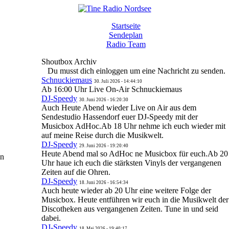
Startseite
Sendeplan
Radio Team
Shoutbox Archiv
Du musst dich einloggen um eine Nachricht zu senden.
Schnuckiemaus
30. Juli 2026 - 14:44:10
Ab 16:00 Uhr Live On-Air Schnuckiemaus
DJ-Speedy
30. Juni 2026 - 16:20:30
Auch Heute Abend wieder Live on Air aus dem
Sendestudio Hassendorf euer DJ-Speedy mit der
Musicbox AdHoc.Ab 18 Uhr nehme ich euch wieder mit
auf meine Reise durch die Musikwelt.
DJ-Speedy
29. Juni 2026 - 19:20:40
Heute Abend mal so AdHoc ne Musicbox für euch.Ab 20
en
Uhr haue ich euch die stärksten Vinyls der vergangenen
Zeiten auf die Ohren.
DJ-Speedy
18. Juni 2026 - 16:54:34
Auch heute wieder ab 20 Uhr eine weitere Folge der
Musicbox. Heute entführen wir euch in die Musikwelt der
Discotheken aus vergangenen Zeiten. Tune in und seid
dabei.
DJ-Speedy
18. Mai 2026 - 19:40:17