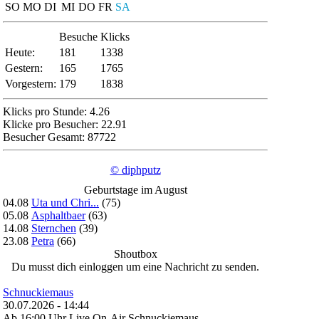
SO
MO
DI
MI
DO
FR
SA
Besuche
Klicks
Heute:
181
1338
Gestern:
165
1765
Vorgestern:
179
1838
Klicks pro Stunde: 4.26
Klicke pro Besucher: 22.91
Besucher Gesamt: 87722
© diphputz
Geburtstage im August
04.08
Uta und Chri...
(75)
05.08
Asphaltbaer
(63)
14.08
Sternchen
(39)
23.08
Petra
(66)
Shoutbox
Du musst dich einloggen um eine Nachricht zu senden.
Schnuckiemaus
30.07.2026 - 14:44
Ab 16:00 Uhr Live On-Air Schnuckiemaus