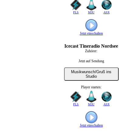
PLS
M3U
ASX
Jetzt einschalten
Icecast Tineradio Nordsee
Zuhörer:
Jetzt auf Sendung
Musikwunsch/Gruß ins
Studio
Player starten:
PLS
M3U
ASX
Jetzt einschalten