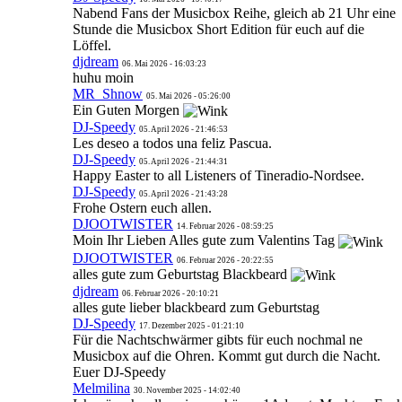
Nabend Fans der Musicbox Reihe, gleich ab 21 Uhr eine
Stunde die Musicbox Short Edition für euch auf die
Löffel.
djdream
06. Mai 2026 - 16:03:23
huhu moin
MR_Shnow
05. Mai 2026 - 05:26:00
Ein Guten Morgen
DJ-Speedy
05. April 2026 - 21:46:53
Les deseo a todos una feliz Pascua.
DJ-Speedy
05. April 2026 - 21:44:31
Happy Easter to all Listeners of Tineradio-Nordsee.
DJ-Speedy
05. April 2026 - 21:43:28
Frohe Ostern euch allen.
DJOOTWISTER
14. Februar 2026 - 08:59:25
Moin Ihr Lieben Alles gute zum Valentins Tag
DJOOTWISTER
06. Februar 2026 - 20:22:55
alles gute zum Geburtstag Blackbeard
djdream
06. Februar 2026 - 20:10:21
alles gute lieber blackbeard zum Geburtstag
DJ-Speedy
17. Dezember 2025 - 01:21:10
Für die Nachtschwärmer gibts für euch nochmal ne
Musicbox auf die Ohren. Kommt gut durch die Nacht.
Euer DJ-Speedy
Melmilina
30. November 2025 - 14:02:40