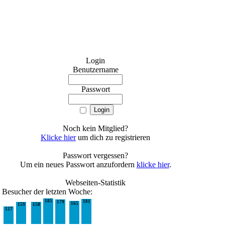
Login
Benutzername
Passwort
Noch kein Mitglied?
Klicke hier
um dich zu registrieren
Passwort vergessen?
Um ein neues Passwort anzufordern
klicke hier
.
Webseiten-Statistik
Besucher der letzten Woche:
185
181
179
165
159
158
127