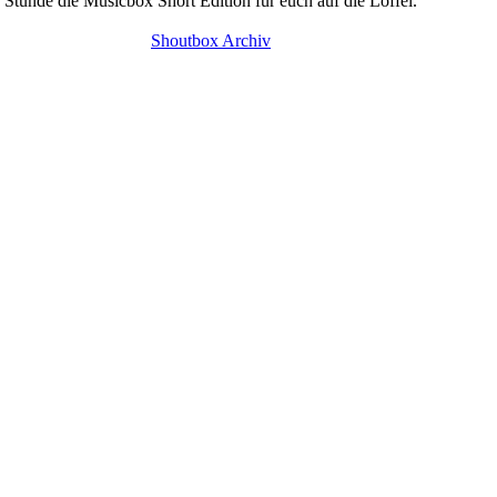
Stunde die Musicbox Short Edition für euch auf die Löffel.
Shoutbox Archiv