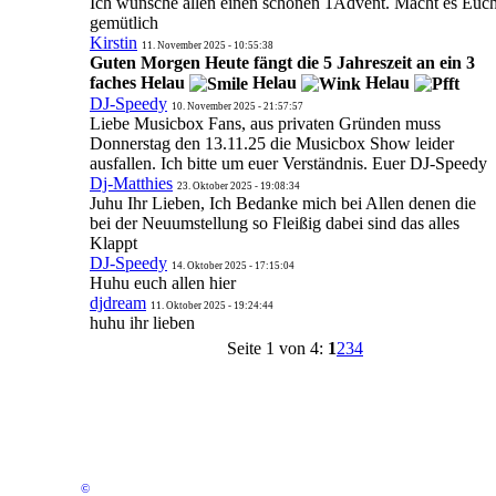
Ich wünsche allen einen schönen 1Advent. Macht es Euc
gemütlich
Kirstin
11. November 2025 - 10:55:38
Guten Morgen Heute fängt die 5 Jahreszeit an ein 3
faches Helau
Helau
Helau
DJ-Speedy
10. November 2025 - 21:57:57
Liebe Musicbox Fans, aus privaten Gründen muss
Donnerstag den 13.11.25 die Musicbox Show leider
ausfallen. Ich bitte um euer Verständnis. Euer DJ-Speedy
Dj-Matthies
23. Oktober 2025 - 19:08:34
Juhu Ihr Lieben, Ich Bedanke mich bei Allen denen die
bei der Neuumstellung so Fleißig dabei sind das alles
Klappt
DJ-Speedy
14. Oktober 2025 - 17:15:04
Huhu euch allen hier
djdream
11. Oktober 2025 - 19:24:44
huhu ihr lieben
Seite 1 von 4:
1
2
3
4
©