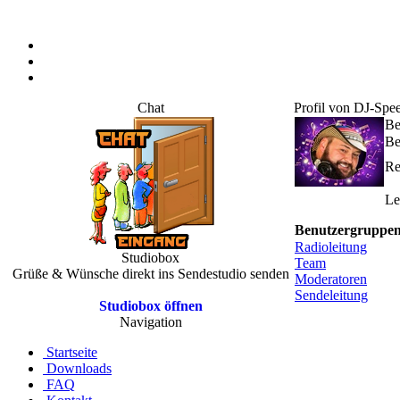
Chat
Profil von DJ-Spe
Be
Be
Re
Le
Benutzergruppe
Radioleitung
Studiobox
Team
Grüße & Wünsche direkt ins Sendestudio senden
Moderatoren
Sendeleitung
Studiobox öffnen
Navigation
Startseite
Downloads
FAQ