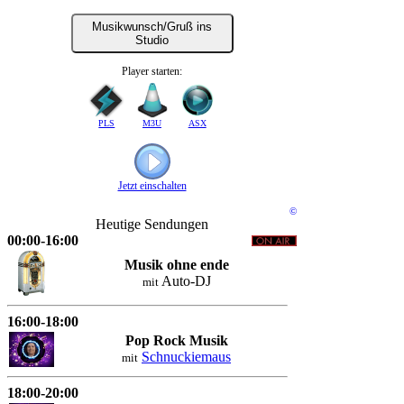
Musikwunsch/Gruß ins
Studio
Player starten:
PLS
M3U
ASX
Jetzt einschalten
©
Heutige Sendungen
00:00-16:00
Musik ohne ende
Auto-DJ
mit
16:00-18:00
Pop Rock Musik
Schnuckiemaus
mit
18:00-20:00