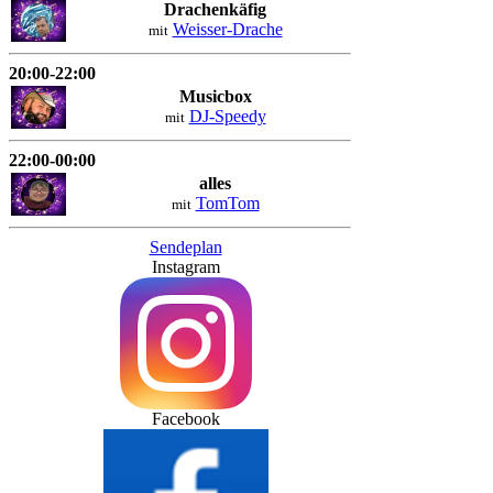
Drachenkäfig
Weisser-Drache
mit
20:00-22:00
Musicbox
DJ-Speedy
mit
22:00-00:00
alles
TomTom
mit
Sendeplan
Instagram
Facebook