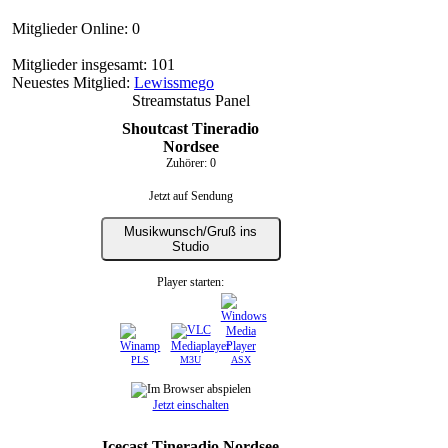
Mitglieder Online: 0
Mitglieder insgesamt: 101
Neuestes Mitglied:
Lewissmego
Streamstatus Panel
Shoutcast Tineradio
Nordsee
Zuhörer:
0
Jetzt auf Sendung
Musikwunsch/Gruß ins
Studio
Player starten:
PLS
M3U
ASX
Jetzt einschalten
Icecast Tineradio Nordsee