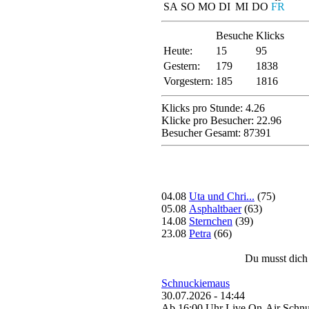
SA
SO
MO
DI
MI
DO
FR
Besuche
Klicks
Heute:
15
95
Gestern:
179
1838
Vorgestern:
185
1816
Klicks pro Stunde: 4.26
Klicke pro Besucher: 22.96
Besucher Gesamt: 87391
04.08
Uta und Chri...
(75)
05.08
Asphaltbaer
(63)
14.08
Sternchen
(39)
23.08
Petra
(66)
Du musst dich
Schnuckiemaus
30.07.2026 - 14:44
Ab 16:00 Uhr Live On-Air Schn