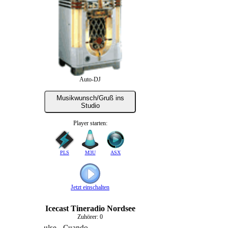
Auto-DJ
Musikwunsch/Gruß ins
Studio
Player starten:
PLS
M3U
ASX
Jetzt einschalten
Icecast Tineradio Nordsee
Zuhörer:
0
Tom Pulse - Cuando