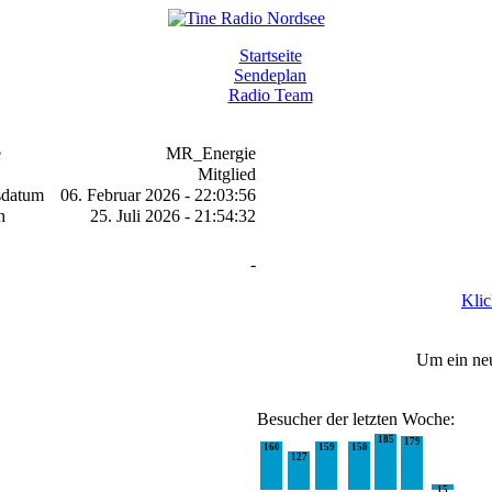
Startseite
Sendeplan
Radio Team
e
MR_Energie
Mitglied
sdatum
06. Februar 2026 - 22:03:56
h
25. Juli 2026 - 21:54:32
-
Klic
Um ein ne
Besucher der letzten Woche:
185
179
160
159
158
127
15