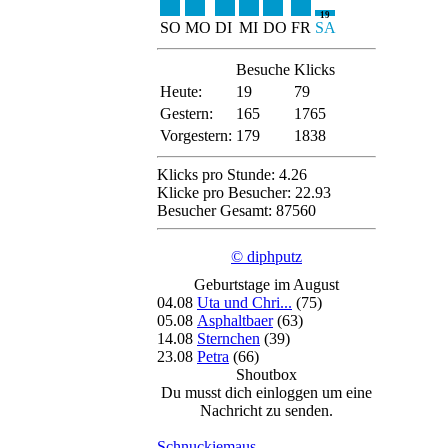
19
SO
MO
DI
MI
DO
FR
SA
Besuche
Klicks
Heute:
19
79
Gestern:
165
1765
Vorgestern:
179
1838
Klicks pro Stunde: 4.26
Klicke pro Besucher: 22.93
Besucher Gesamt: 87560
© diphputz
Geburtstage im August
04.08
Uta und Chri...
(75)
05.08
Asphaltbaer
(63)
14.08
Sternchen
(39)
23.08
Petra
(66)
Shoutbox
Du musst dich einloggen um eine
Nachricht zu senden.
Schnuckiemaus