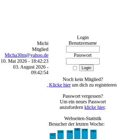
Login
Benutzername
Michi
Mitglied
Micha30m@yahoo.de
Passwort
10. Mai 2026 - 18:42:23
03. August 2026 -
09:42:54
Noch kein Mitglied?
Klicke hier
um dich zu registrieren
-
Passwort vergessen?
Um ein neues Passwort
anzufordern
klicke hier
.
Webseiten-Statistik
Besucher der letzten Woche:
185
179
165
159
158
127