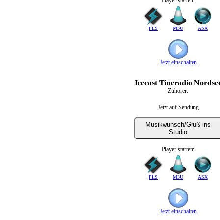
Player starten:
PLS
M3U
ASX
Jetzt einschalten
Icecast Tineradio Nordse
Zuhörer:
Jetzt auf Sendung
Musikwunsch/Gruß ins
Studio
Player starten:
PLS
M3U
ASX
Jetzt einschalten