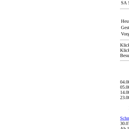
SA
Heut
Gest
Vorg
Klic
Klic
Besu
04.
05.
14.
23.
Schn
30.0
Ab 1