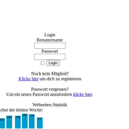
Login
Benutzername
Passwort
Noch kein Mitglied?
Klicke hier
um dich zu registrieren
Passwort vergessen?
Um ein neues Passwort anzufordern
klicke hier
.
Webseiten-Statistik
cher der letzten Woche:
185
179
159
158
137
127