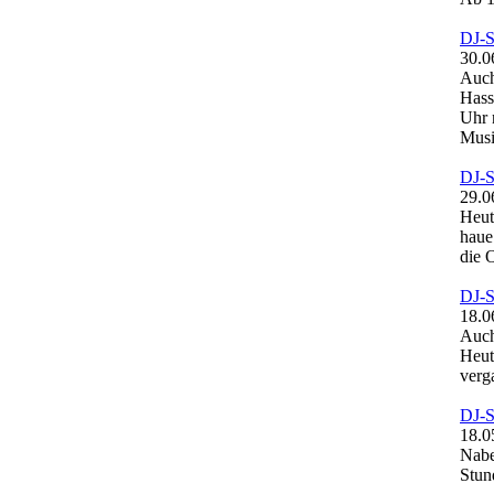
DJ-
30.0
Auch
Hass
Uhr 
Musi
DJ-
29.0
Heut
haue
die 
DJ-
18.0
Auch
Heut
verg
DJ-
18.0
Nabe
Stun