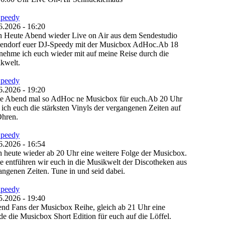
Speedy
6.2026 - 16:20
 Heute Abend wieder Live on Air aus dem Sendestudio
endorf euer DJ-Speedy mit der Musicbox AdHoc.Ab 18
nehme ich euch wieder mit auf meine Reise durch die
kwelt.
Speedy
6.2026 - 19:20
e Abend mal so AdHoc ne Musicbox für euch.Ab 20 Uhr
 ich euch die stärksten Vinyls der vergangenen Zeiten auf
Ohren.
Speedy
6.2026 - 16:54
 heute wieder ab 20 Uhr eine weitere Folge der Musicbox.
e entführen wir euch in die Musikwelt der Discotheken aus
angenen Zeiten. Tune in und seid dabei.
Speedy
5.2026 - 19:40
nd Fans der Musicbox Reihe, gleich ab 21 Uhr eine
de die Musicbox Short Edition für euch auf die Löffel.