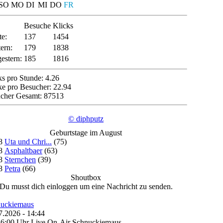
SO
MO
DI
MI
DO
FR
Besuche
Klicks
e:
137
1454
ern:
179
1838
estern:
185
1816
ks pro Stunde: 4.26
ke pro Besucher: 22.94
cher Gesamt: 87513
© diphputz
Geburtstage im August
08
Uta und Chri...
(75)
08
Asphaltbaer
(63)
08
Sternchen
(39)
08
Petra
(66)
Shoutbox
Du musst dich einloggen um eine Nachricht zu senden.
uckiemaus
7.2026 - 14:44
6:00 Uhr Live On-Air Schnuckiemaus