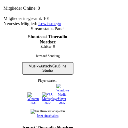
Mitglieder Online: 0
Mitglieder insgesamt: 101
Neuestes Mitglied:
Lewissmego
Streamstatus Panel
Shoutcast Tineradio
Nordsee
Zuhörer:
0
Jetzt auf Sendung
Musikwunsch/Gruß ins
Studio
Player starten:
PLS
M3U
ASX
Jetzt einschalten
Icecast Tineradio Nordsee