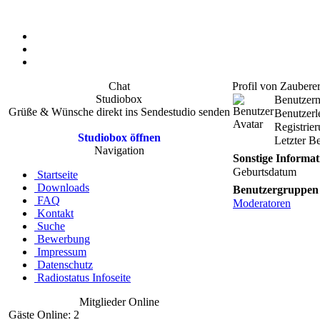
Chat
Profil von Zaubere
Studiobox
Benutzer
Grüße & Wünsche direkt ins Sendestudio senden
Benutzerl
Registrie
Studiobox öffnen
Letzter B
Navigation
Sonstige Informa
Geburtsdatum
Startseite
Downloads
Benutzergruppen
FAQ
Moderatoren
Kontakt
Suche
Bewerbung
Impressum
Datenschutz
Radiostatus Infoseite
Mitglieder Online
Gäste Online: 2