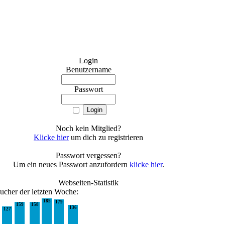
Login
Benutzername
Passwort
Noch kein Mitglied?
Klicke hier
um dich zu registrieren
Passwort vergessen?
Um ein neues Passwort anzufordern
klicke hier
.
Webseiten-Statistik
ucher der letzten Woche:
185
179
159
158
136
127