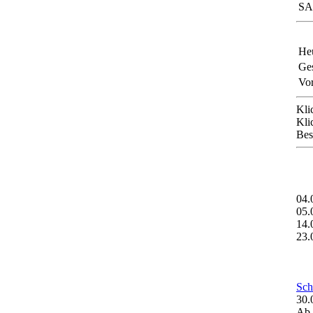
SA
Heu
Ges
Vor
Kli
Kli
Bes
04.
05.
14.
23.
Sch
30.
Ab 