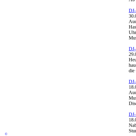
DJ-
30.
Auc
Has
Uhr
Mus
DJ-
29.
Heu
hau
die
DJ-
18.
Auc
Mus
Dis
DJ-
18.
Nab
Stu
©