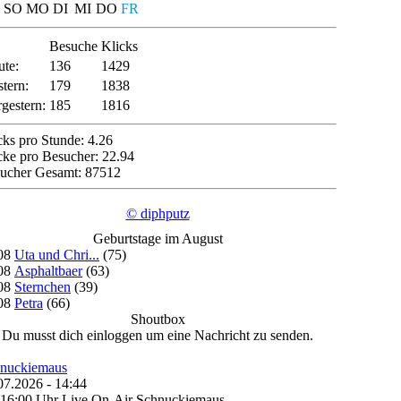
SO
MO
DI
MI
DO
FR
Besuche
Klicks
te:
136
1429
tern:
179
1838
gestern:
185
1816
cks pro Stunde: 4.26
cke pro Besucher: 22.94
ucher Gesamt: 87512
© diphputz
Geburtstage im August
08
Uta und Chri...
(75)
08
Asphaltbaer
(63)
08
Sternchen
(39)
08
Petra
(66)
Shoutbox
Du musst dich einloggen um eine Nachricht zu senden.
nuckiemaus
07.2026 - 14:44
16:00 Uhr Live On-Air Schnuckiemaus