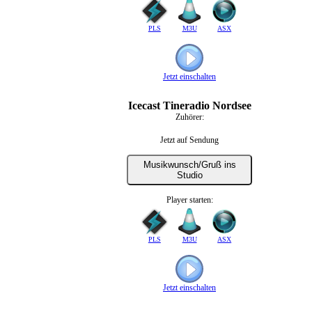
PLS
M3U
ASX
Jetzt einschalten
Icecast Tineradio Nordsee
Zuhörer:
Jetzt auf Sendung
Musikwunsch/Gruß ins
Studio
Player starten:
PLS
M3U
ASX
Jetzt einschalten