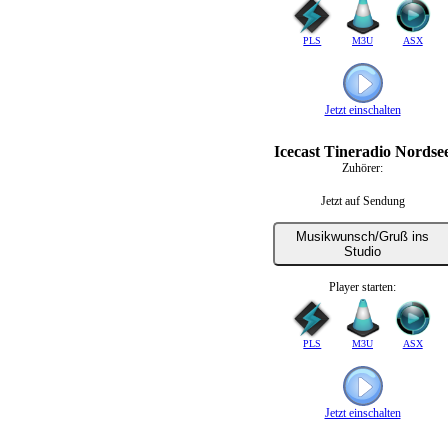
PLS
M3U
ASX
Jetzt einschalten
Icecast Tineradio Nordse
Zuhörer:
Jetzt auf Sendung
Musikwunsch/Gruß ins
Studio
Player starten:
PLS
M3U
ASX
Jetzt einschalten