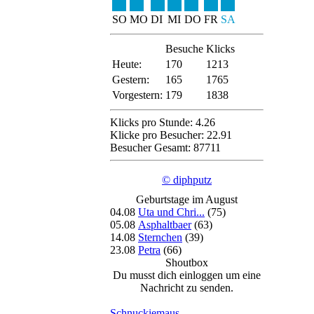
SO
MO
DI
MI
DO
FR
SA
Besuche
Klicks
Heute:
170
1213
Gestern:
165
1765
Vorgestern:
179
1838
Klicks pro Stunde: 4.26
Klicke pro Besucher: 22.91
Besucher Gesamt: 87711
© diphputz
Geburtstage im August
04.08
Uta und Chri...
(75)
05.08
Asphaltbaer
(63)
14.08
Sternchen
(39)
23.08
Petra
(66)
Shoutbox
Du musst dich einloggen um eine
Nachricht zu senden.
Schnuckiemaus