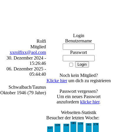
Login
Benutzername
Rolfi
Mitglied
xxrolfixx@aol.com
Passwort
30. Dezember 2024 -
15:26:46
06. Dezember 2025 -
05:44:40
Noch kein Mitglied?
Klicke hier
um dich zu registrieren
Schwalbach/Taunus
Passwort vergessen?
 Oktober 1946 (79 Jahre)
Um ein neues Passwort
anzufordern
klicke hier
.
Webseiten-Statistik
Besucher der letzten Woche:
185
179
170
165
159
158
127