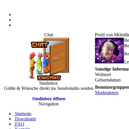
Chat
Profil von Melmili
Be
Be
Re
Le
Sonstige Informa
Wohnort
Geburtsdatum
Studiobox
Benutzergruppe
Grüße & Wünsche direkt ins Sendestudio senden
Moderatoren
Studiobox öffnen
Navigation
Startseite
Downloads
FAQ