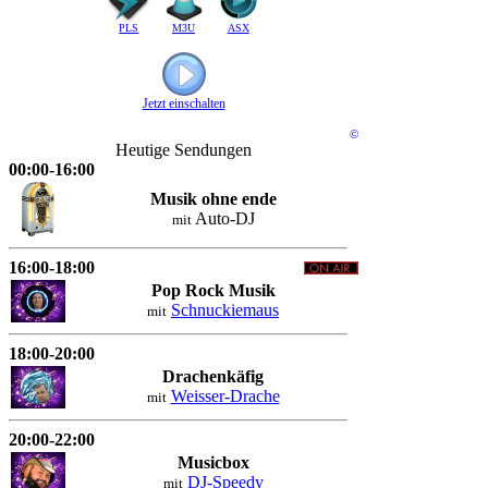
PLS
M3U
ASX
Jetzt einschalten
©
Heutige Sendungen
00:00-16:00
Musik ohne ende
Auto-DJ
mit
16:00-18:00
Pop Rock Musik
Schnuckiemaus
mit
18:00-20:00
Drachenkäfig
Weisser-Drache
mit
20:00-22:00
Musicbox
DJ-Speedy
mit