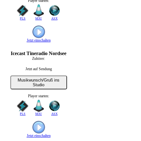
Player starten:
PLS
M3U
ASX
Jetzt einschalten
Icecast Tineradio Nordsee
Zuhörer:
Jetzt auf Sendung
Musikwunsch/Gruß ins
Studio
Player starten:
PLS
M3U
ASX
Jetzt einschalten