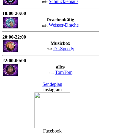
Schnuckiemaus
mit
18:00-20:00
Drachenkäfig
Weisser-Drache
mit
20:00-22:00
Musicbox
DJ-Speedy
mit
22:00-00:00
alles
TomTom
mit
Sendeplan
Instagram
Facebook