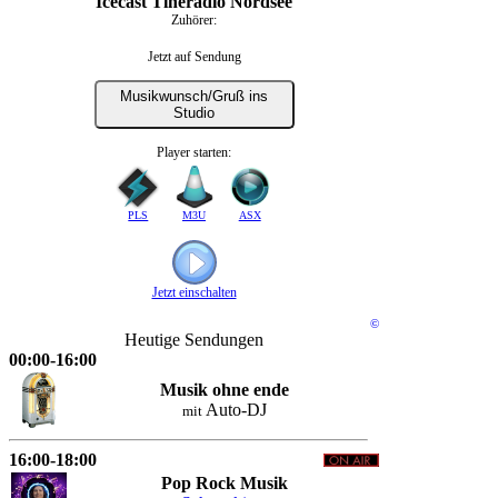
Icecast Tineradio Nordsee
Zuhörer:
Jetzt auf Sendung
Musikwunsch/Gruß ins
Studio
Player starten:
PLS
M3U
ASX
Jetzt einschalten
©
Heutige Sendungen
00:00-16:00
Musik ohne ende
Auto-DJ
mit
16:00-18:00
Pop Rock Musik