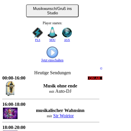
Musikwunsch/Gruß ins
Studio
Player starten:
PLS
M3U
ASX
Jetzt einschalten
©
Heutige Sendungen
00:00-16:00
Musik ohne ende
Auto-DJ
mit
16:00-18:00
musikalischer Wahnsinn
Sir Woirior
mit
18:00-20:00