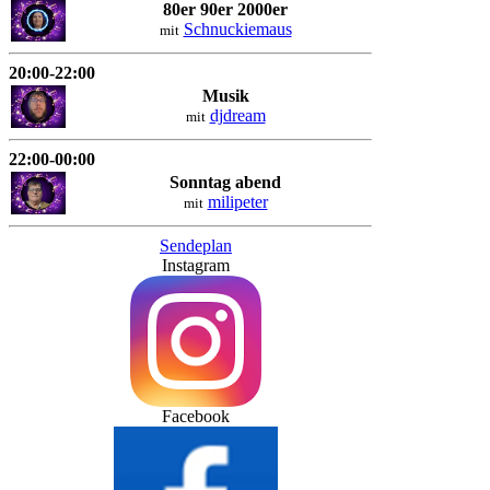
80er 90er 2000er
Schnuckiemaus
mit
20:00-22:00
Musik
djdream
mit
22:00-00:00
Sonntag abend
milipeter
mit
Sendeplan
Instagram
Facebook