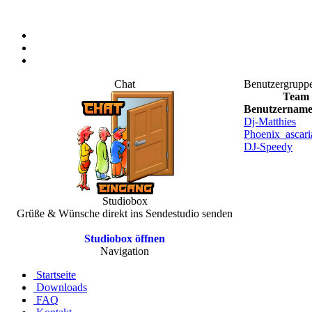
Chat
Benutzergrupp
Team
Benutzernam
Dj-Matthies
Phoenix_ascari
DJ-Speedy
Studiobox
Grüße & Wünsche direkt ins Sendestudio senden
Studiobox öffnen
Navigation
Startseite
Downloads
FAQ